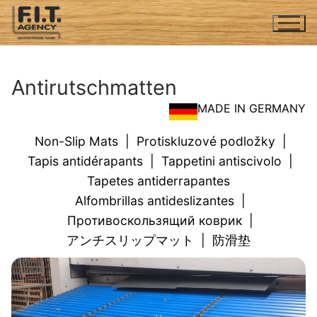
Zum
Inhalt
springen
Antirutschmatten
MADE IN GERMANY
Non-Slip Mats
|
Protiskluzové podložky
|
Tapis antidérapants
|
Tappetini antiscivolo
|
Tapetes antiderrapantes
Alfombrillas antideslizantes
|
Противоскользящий коврик
|
アンチスリップマット
|
防滑垫